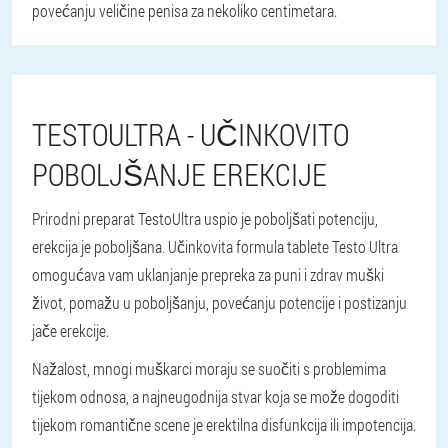
povećanju veličine penisa za nekoliko centimetara.
TESTOULTRA - UČINKOVITO
POBOLJŠANJE EREKCIJE
Prirodni preparat TestoUltra uspio je poboljšati potenciju,
erekcija je poboljšana. Učinkovita formula tablete Testo Ultra
omogućava vam uklanjanje prepreka za puni i zdrav muški
život, pomažu u poboljšanju, povećanju potencije i postizanju
jače erekcije.
Nažalost, mnogi muškarci moraju se suočiti s problemima
tijekom odnosa, a najneugodnija stvar koja se može dogoditi
tijekom romantične scene je erektilna disfunkcija ili impotencija.