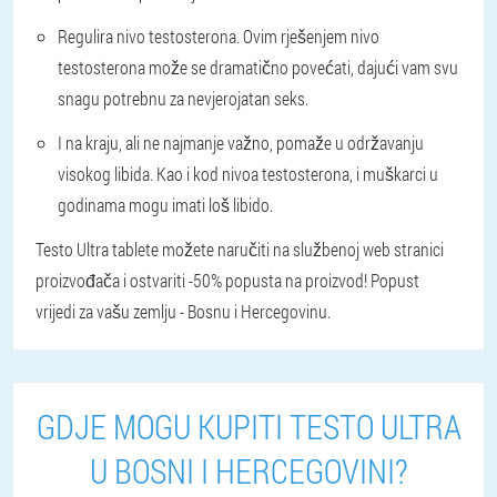
Regulira nivo testosterona. Ovim rješenjem nivo
testosterona može se dramatično povećati, dajući vam svu
snagu potrebnu za nevjerojatan seks.
I na kraju, ali ne najmanje važno, pomaže u održavanju
visokog libida. Kao i kod nivoa testosterona, i muškarci u
godinama mogu imati loš libido.
Testo Ultra tablete možete naručiti na službenoj web stranici
proizvođača i ostvariti -50% popusta na proizvod! Popust
vrijedi za vašu zemlju - Bosnu i Hercegovinu.
GDJE MOGU KUPITI TESTO ULTRA
U BOSNI I HERCEGOVINI?