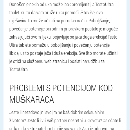
Donošenje nekih odluka može ipak promijeniti, a TestoUltra
tableti su tu da vam pruže ruku pomoći. Štoviše, ova
mješavina to može učiniti na prirodan način. Poboljšanje,
povećanje potencije prirodnim pripravkom postalo je moguće
zahvaljujući ovom lijeku, pojavljuje se jaka duga erekcija! Testo
Ultra tablete pomažu u poboljšanju i povećanju potencije,
libida, uz to postaje jača i duža erekcija. Sve što morate učiniti
je otići na službenu web stranicu i poslati narudžbu za
TestoUltra.
PROBLEMI S POTENCIJOM KOD
MUŠKARACA
Jeste li nezadovoljni svojim ne baš dobrim seksualnim
životom? Jeste li i vi i vaš partner nesretni u krevetu? Osjećate li
se kao da se trebate boriti prije spavanja? Ako je odgovor na