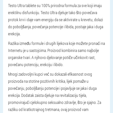
Testo Ultra tablete su 100% prirodna formula za sve koji imaju
erektilnu disfunkciju. Testo Ultra djeluje tako što povećava
protok krvi i daje vam energiju da se aktivirate u krevetu, dolazi
do poboljšanja, povećanja potencije i libida, postaje jaka i duga
erekcija.
Razlika između formule i drugih lijekova koje možete pronaći na
Internetu je u sastojcima. Proizvod kombinira samo najbolje
organske tvari. A njihovo djelovanje potiče učinkovit rast,
povećanu potenciju, erekciju i libido.
Mnogi zadovoljni kupci već su dokazali efikasnost ovog
proizvoda na stotine pozitivnih kritika, lijek pomaže u
povećanju, poboljšanju potencije i pojavljuje se jaka i duga
erekcija. Dodatak zaista djeluje na revitalizaciju tijela,
promovirajući cjelokupno seksualno zdravlje, što je sjajno. Za
razliku od kratkotrajnog tretmana, ovaj proizvod vam