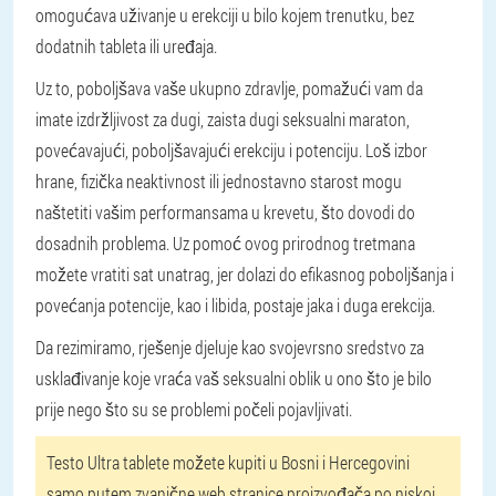
omogućava uživanje u erekciji u bilo kojem trenutku, bez
dodatnih tableta ili uređaja.
Uz to, poboljšava vaše ukupno zdravlje, pomažući vam da
imate izdržljivost za dugi, zaista dugi seksualni maraton,
povećavajući, poboljšavajući erekciju i potenciju. Loš izbor
hrane, fizička neaktivnost ili jednostavno starost mogu
naštetiti vašim performansama u krevetu, što dovodi do
dosadnih problema. Uz pomoć ovog prirodnog tretmana
možete vratiti sat unatrag, jer dolazi do efikasnog poboljšanja i
povećanja potencije, kao i libida, postaje jaka i duga erekcija.
Da rezimiramo, rješenje djeluje kao svojevrsno sredstvo za
usklađivanje koje vraća vaš seksualni oblik u ono što je bilo
prije nego što su se problemi počeli pojavljivati.
Testo Ultra tablete možete kupiti u Bosni i Hercegovini
samo putem zvanične web stranice proizvođača po niskoj